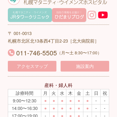
札幌マタニティ･ウイメンズホスピタル
札幌マタニティ・ウイメンズ
当院の情報をお届け！
JRタワークリニック
ひだまりブログ
〒 001-0013
札幌市北区北13条西4丁目2-23［北大病院前］
011-746-5505
（月〜土 8:30〜17:00）
アクセスマップ
施設案内
産科・婦人科
診療時間
月
火
水
木
金
土
日
祝
●
●
●
●
●
●
-
-
9:00〜12:30
●
●
●
●
●
●
-
-
14:00〜16:30
-
●
●
●
●
-
-
-
17:00〜19:00