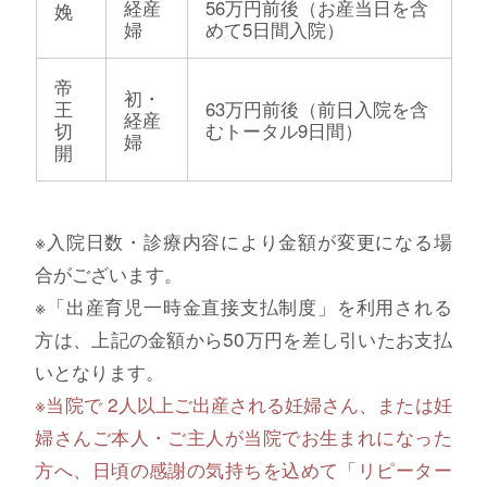
経産
56万円前後（お産当日を含
娩
婦
めて5日間入院）
帝
初・
王
63万円前後（前日入院を含
経産
切
むトータル9日間）
婦
開
※入院日数・診療内容により金額が変更になる場
合がございます。
※「出産育児一時金直接支払制度」を利用される
方は、上記の金額から50万円を差し引いたお支払
いとなります。
※当院で 2人以上ご出産される妊婦さん、または妊
婦さんご本人・ご主人が当院でお生まれになった
方へ、日頃の感謝の気持ちを込めて「リピーター