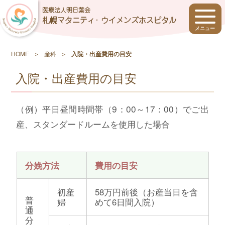
医療法人明日葉会
札幌マタニティ･ ウイメンズホスピタル
HOME
産科
入院・出産費用の目安
入院・出産費用の目安
（例）平日昼間時間帯（9：00～17：00）でご出
産、スタンダードルームを使用した場合
分娩方法
費用の目安
初産
58万円前後（お産当日を含
普
婦
めて6日間入院）
通
分