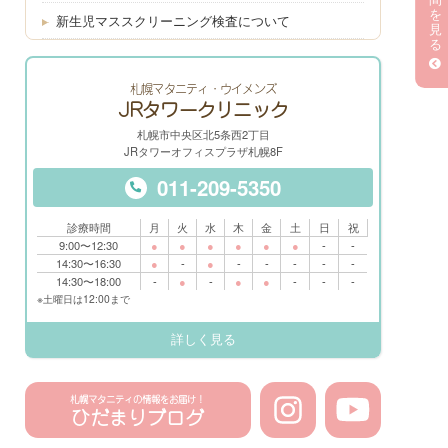
を
新生児マススクリーニング検査について
見
る
札幌マタニティ・ウイメンズ
JRタワークリニック
札幌市中央区北5条西2丁目
JRタワーオフィスプラザ札幌8F
011-209-5350
診療時間
月
火
水
木
金
土
日
祝
9:00〜12:30
●
●
●
●
●
●
-
-
14:30〜16:30
●
-
●
-
-
-
-
-
14:30〜18:00
-
●
-
●
●
-
-
-
※土曜日は12:00まで
詳しく見る
札幌マタニティの情報をお届け！
ひだまりブログ