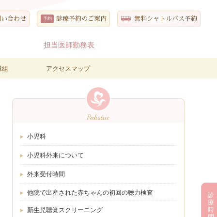
問い合わせ
診療予約のご案内
無料シャトル
バス予約
間
担当医師勤務表
縁組
アクセスマップ
Pediatric
小児科
小児科外来について
外来受付時間
他院で出産された赤ちゃんの初回の聴力検査
診
療
時
新生児聴覚スクリーニング
間