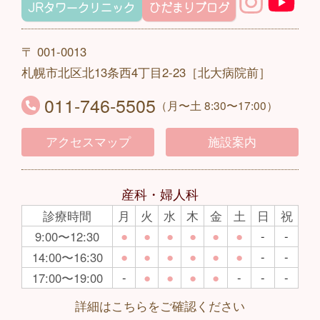
JRタワークリニック
ひだまりブログ
〒 001-0013
札幌市北区北13条西4丁目2-23［北大病院前］
011-746-5505
（月〜土 8:30〜17:00）
アクセスマップ
施設案内
産科・婦人科
診療時間
月
火
水
木
金
土
日
祝
●
●
●
●
●
●
-
-
9:00〜12:30
●
●
●
●
●
●
-
-
14:00〜16:30
-
●
●
●
●
-
-
-
17:00〜19:00
詳細はこちらをご確認ください