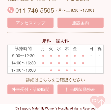
011-746-5505
（月〜土 8:30〜17:00）
アクセスマップ
施設案内
産科・婦人科
診療時間
月
火
水
木
金
土
日
祝
●
●
●
●
●
●
-
-
9:00〜12:30
●
●
●
●
●
●
-
-
14:00〜16:30
-
●
●
●
●
-
-
-
17:00〜19:00
詳細はこちらをご確認ください
外来受付・診療時間
担当医師勤務表
(C) Sapporo Maternity Women's Hospital All rights Reserved.